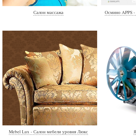
Салон массажа
Осмино APPS -
Mebel Lux - Салон мебели уровня Люкс
Я