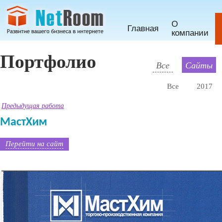
О
Главная
компании
Портфолио
Все
Сайты
Все
2017
Предыдущая работа
МастХим
Перейти на сайт