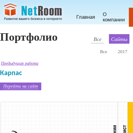
О
Главная
компании
Портфолио
Все
Сайты
Все
2017
Предыдущая работа
Карпас
Перейти на сайт