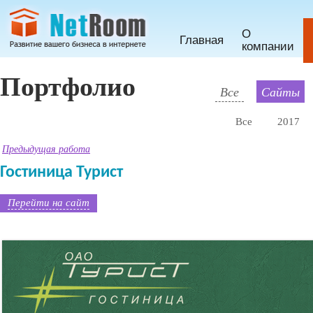
О
Главная
компании
Портфолио
Все
Сайты
Все
2017
Предыдущая работа
Гостиница Турист
Перейти на сайт