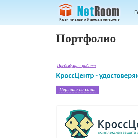
Г
Портфолио
Предыдущая работа
КроссЦентр - удостовер
Перейти на сайт