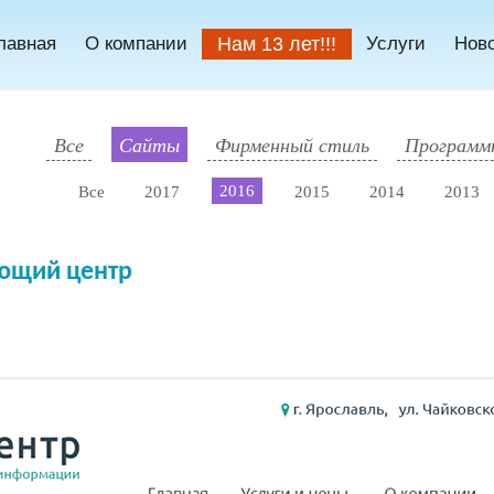
лавная
О компании
Нам 13 лет!!!
Услуги
Нов
Все
Сайты
Фирменный стиль
Программн
2016
Все
2017
2015
2014
2013
яющий центр