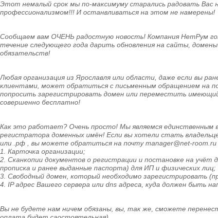
Этот немалый срок мы по-максимуму старались радовать Вас
профессионализмом!!! И останвливаться на этом не намерены!
Сообщаем вам ОЧЕНЬ радостную новость! Компания НетРум г
течение следующего года дарить обновления на сайты, домены 
обязательств!
Любая организация из Ярославля или области, даже если вы ран
клиентами, может обратиться с письменным обращением на по
попросить зарегистрировать домен или переместить имеющийс
совершенно бесплатно!
Как это работает? Очень просто! Мы являемся единственным 
регистратора доменных имён! Если вы хотели стать владельцем
или .рф , вы можете обратиться на почту manager@net-room.r
1. Карточка организации;
2. Сканкопии документов о регистрации и постановке на учёт
прописка и ранее выданные паспорта) для ИП и физических лиц;
3. Свободный домен, который необходимо зарегистрировать (п
4. IP адрес Вашего сервера или dns адреса, куда должен быть н
Вы не будете нам ничем обязаны, вы, так же, сможете перенес
оплата будет саостоятельная).